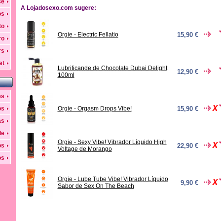
se
A Lojadosexo.com sugere:
os
to
Orgie - Electric Fellatio
15,90 €
ro
rs
et
Lubrificande de Chocolate Dubai Delight
12,90 €
100ml
es
os
Orgie - Orgasm Drops Vibe!
15,90 €
as
de
Orgie - Sexy Vibe! Vibrador Líquido High
os
22,90 €
Voltage de Morango
os
Orgie - Lube Tube Vibe! Vibrador Líquido
9,90 €
Sabor de Sex On The Beach