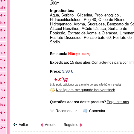
es
100ml.
al
Ingredientes:
Aqua, Sorbitol, Glicerina, Propilenoglicol,
os
Hidroxietilcelulose, Peg-40, ÓLeo de Rícino
is
Hidrogenado, Aroma, Sucralose, Benzoato de Só
ÁLcool Benzílico, ÁCido Láctico, Sorbato de
is
Potássio, Extrato de Acmella Oleracea, Limonen
Fosfato Dissódico, Polissorbato 60, Fosfato de
as
Sódio.
os
es
Em stock:
Não
(ref. 65076)
em
Expedição:
15 dias úteis
Contacte-nos para confir
os
9,90 €
Preço:
na
is
(não pode adicionar ao carrinho porque não há em stock)
as
Notifiquem-me quando houver stock
xo
Questões acerca deste produto?
Pergunte-nos
io
Recomendar
Comentar
os
ão
Voltar
Anterior
Seguinte
ão