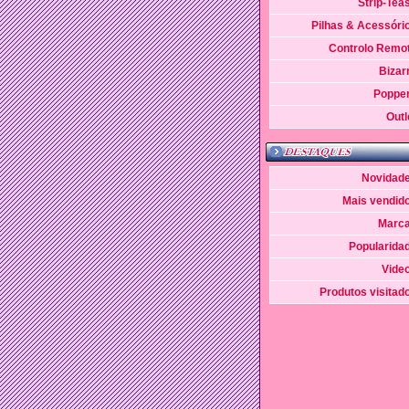
Strip-Tea
Pilhas & Acessóri
Controlo Remo
Bizar
Poppe
Outl
Novidad
Mais vendid
Marc
Popularida
Vide
Produtos visitad