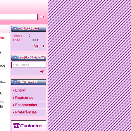
Items:
0
ada
Total:
0,00 €
e
ade
ada.
Entrar
a.
Registe-se
so
Encomendas
do
Preferências