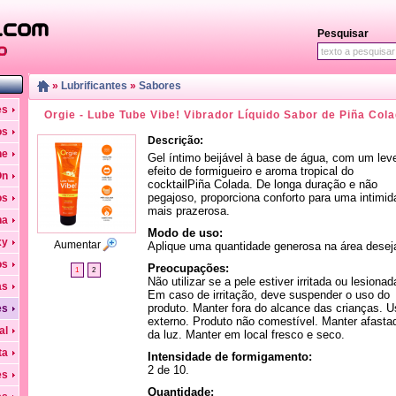
Pesquisar
»
Lubrificantes
»
Sabores
es
Orgie - Lube Tube Vibe! Vibrador Líquido Sabor de Piña Col
os
Descrição:
he
Gel íntimo beijável à base de água, com um lev
efeito de formigueiro e aroma tropical do
On
cocktailPiña Colada. De longa duração e não
pegajoso, proporciona conforto para uma intimid
os
mais prazerosa.
na
Modo de uso:
xy
Aumentar
Aplique uma quantidade generosa na área desej
os
Preocupações:
1
2
Não utilizar se a pele estiver irritada ou lesionad
as
Em caso de irritação, deve suspender o uso do
produto. Manter fora do alcance das crianças. U
es
externo. Produto não comestível. Manter afasta
al
da luz. Manter em local fresco e seco.
ta
Intensidade de formigamento:
2 de 10.
es
Quantidade: