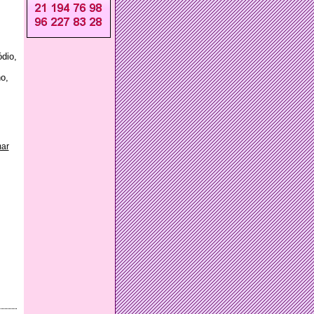
dio,
o,
mar