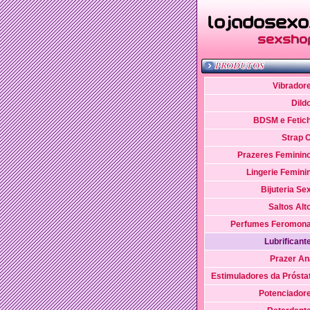
Vibrador
Dild
BDSM e Fetic
Strap 
Prazeres Feminin
Lingerie Femini
Bijuteria Se
Saltos Alt
Perfumes Feromon
Lubrificant
Prazer An
Estimuladores da Prósta
Potenciador