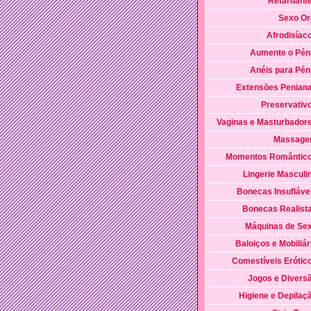
Retardant
Sexo Or
Afrodisíac
Aumente o Pén
Anéis para Pén
Extensões Penian
Preservativ
Vaginas e Masturbador
Massag
Momentos Romântic
Lingerie Masculi
Bonecas Insufláve
Bonecas Realist
Máquinas de Se
Baloiços e Mobiliár
Comestíveis Erótic
Jogos e Divers
Higiene e Depilaç